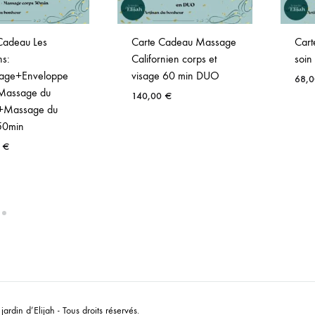
Cadeau Les
Carte Cadeau Massage
Cart
ns:
Californien corps et
soin
ge+Enveloppe
visage 60 min DUO
68,
Massage du
140,00
€
e+Massage du
50min
0
€
ardin d’Elijah - Tous droits réservés.