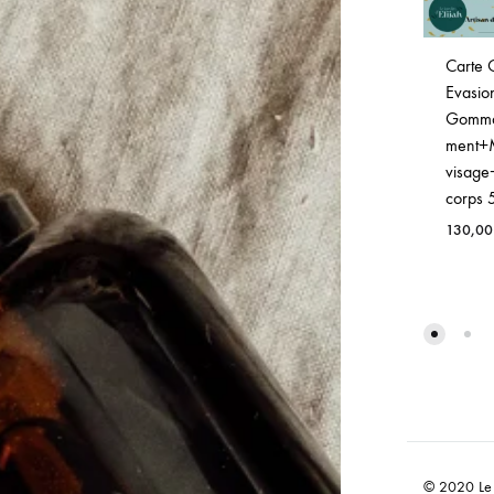
Carte 
Evasio
Gomma
ment+
visag
corps 
130,0
© 2020 Le j