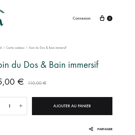
Connexion
0
il
Carte cadeau
Soin du Dos & Bain immersif
in du Dos & Bain immersif
5,00
€
110,00
€
tité
AJOUTER AU PANIER
PARTAGER