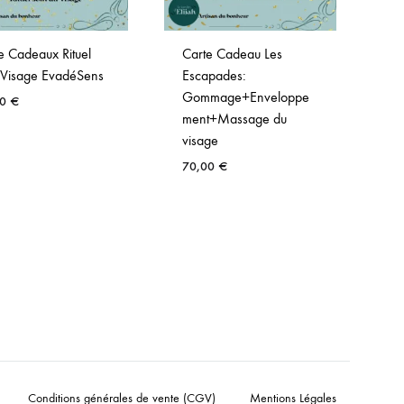
e Cadeaux Rituel
Carte Cadeau Les
C
 Visage EvadéSens
Escapades:
3
Gommage+Enveloppe
00
€
ment+Massage du
visage
70,00
€
Conditions générales de vente (CGV)
Mentions Légales