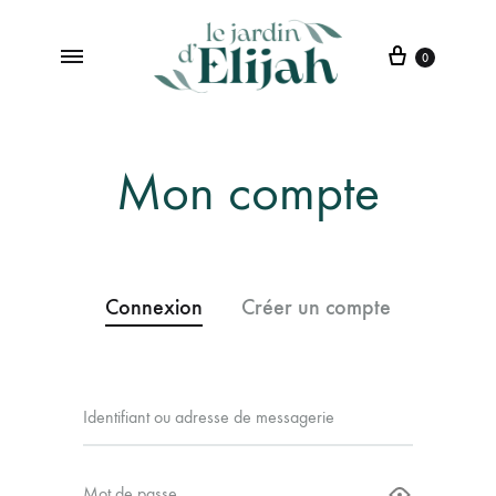
0
Le
Institut
jardin
de
d’Elijah
Beauté
Mon compte
à
Saint-
Etienne
Connexion
Créer un compte
Identifiant ou adresse de messagerie
Adress
Mot de passe
Mot de