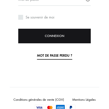
Vos don
vous ac
Se souvenir de moi
site we
d’autre
confide
CONNEXION
MOT DE PASSE PERDU ?
Conditions générales de vente (CGV)
Mentions Légales