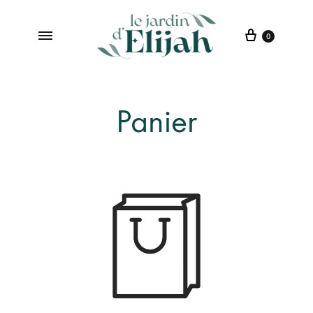
0
Le
Institut
jardin
de
d’Elijah
Beauté
Panier
à
Saint-
Etienne