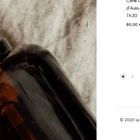
Carte 
d’Auto
1h30
80,00
© 2020 Le j