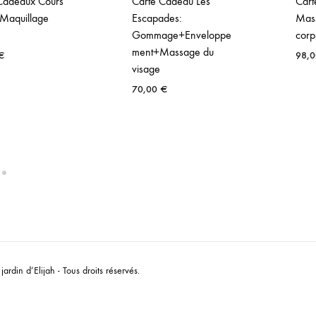
Cadeaux Cours
Carte Cadeau Les
Cart
-Maquillage
Escapades:
Mass
Gommage+Enveloppe
corp
ment+Massage du
€
98,
visage
70,00
€
ardin d’Elijah - Tous droits réservés.