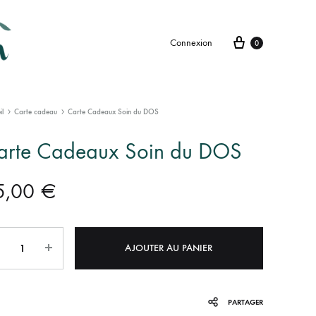
Connexion
0
il
Carte cadeau
Carte Cadeaux Soin du DOS
arte Cadeaux Soin du DOS
5,00
€
tité
AJOUTER AU PANIER
PARTAGER