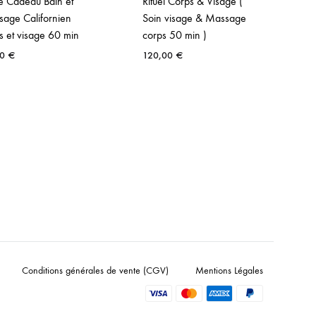
e Cadeau Bain et
Rituel Corps & Visage (
C
age Californien
Soin visage & Massage
Ca
s et visage 60 min
corps 50 min )
vi
00
€
120,00
€
6
Conditions générales de vente (CGV)
Mentions Légales