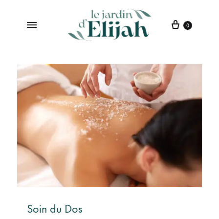
0
Le
Institut
jardin
de
d’Elijah
Beauté
à
Saint-
Etienne
Soin du Dos