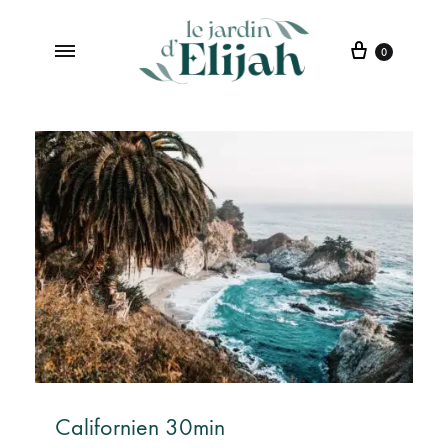
0
Le
Institut
jardin
de
d’Elijah
Beauté
à
Saint-
Etienne
Californien 30min